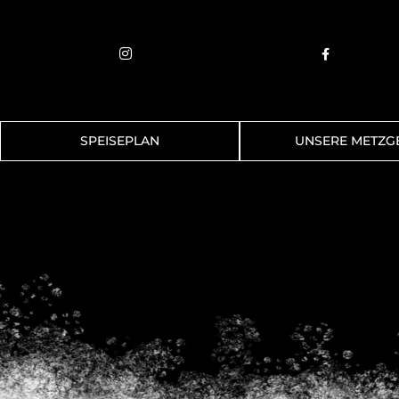


SPEISEPLAN
UNSERE METZG