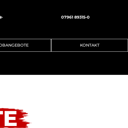
07961 89315-0

OBANGEBOTE
KONTAKT
TE