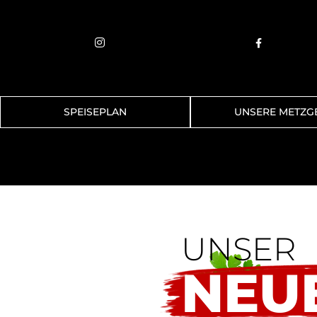


SPEISEPLAN
UNSERE METZG
UNSER
NEU